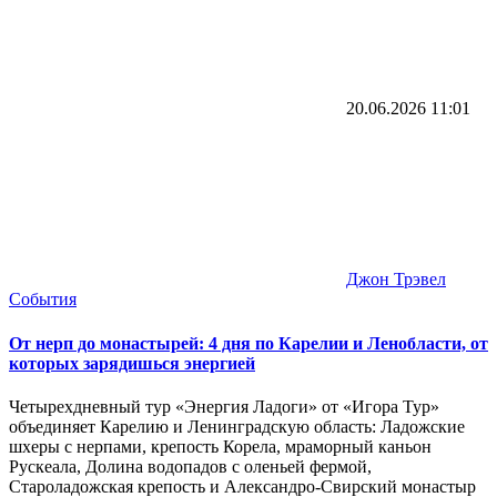
20.06.2026
11:01
Джон Трэвел
События
От нерп до монастырей: 4 дня по Карелии и Ленобласти, от
которых зарядишься энергией
Четырехдневный тур «Энергия Ладоги» от «Игора Тур»
объединяет Карелию и Ленинградскую область: Ладожские
шхеры с нерпами, крепость Корела, мраморный каньон
Рускеала, Долина водопадов с оленьей фермой,
Староладожская крепость и Александро-Свирский монастыр