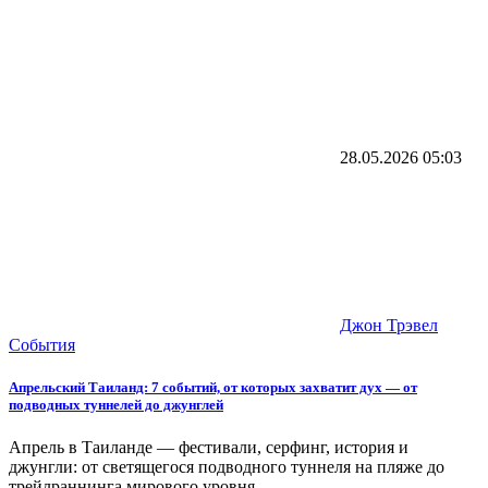
28.05.2026
05:03
Джон Трэвел
События
Апрельский Таиланд: 7 событий, от которых захватит дух — от
подводных туннелей до джунглей
Апрель в Таиланде — фестивали, серфинг, история и
джунгли: от светящегося подводного туннеля на пляже до
трейлраннинга мирового уровня.