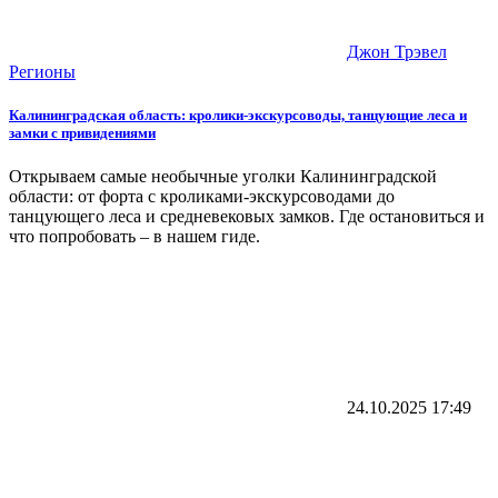
Джон Трэвел
Регионы
Калининградская область: кролики-экскурсоводы, танцующие леса и
замки с привидениями
Открываем самые необычные уголки Калининградской
области: от форта с кроликами-экскурсоводами до
танцующего леса и средневековых замков. Где остановиться и
что попробовать – в нашем гиде.
24.10.2025
17:49