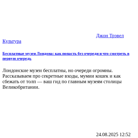
Джон Трэвел
Культура
Бесплатные музеи Лондона: как попасть без очереди и что смотреть в
первую очередь
Лондонские музеи бесплатны, но очереди огромны.
Рассказываем про секретные входы, мумии кошек и как
сбежать от толп — ваш гид по главным музеям столицы
Великобритании.
24.08.2025
12:52