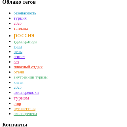
Облако тегов
безопасность
турция
2026
таиланд
россия
туроператоры
туры
цены
египет
оаэ
пляжный отдых
отели
внутренний туризм
китай
2025
авиаперевозки
туризм
атор
путешествия
авиаперелеты
Контакты