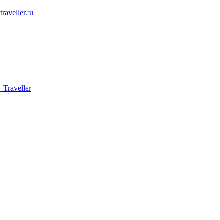
raveller.ru
Traveller