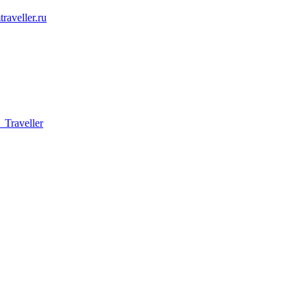
raveller.ru
Traveller