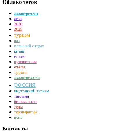
Облако тегов
авиаперелеты
атор
2026
2025
туризм
оаэ
пляжный отдых
китай
египет
путешествия
отели
турция
авиаперевозки
россия
внутренний туризм
таиланд
безопасность
туры
туроператоры
цены
Контакты