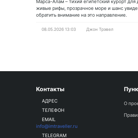
Марса-Алам – тихий египетский курорт для д
живые рифы, прозрачное море и шанс увиде
обратить внимание на это направление.
08.05.2026
13:03
Джон Трэвел
Контакты
Пун
АДРЕС
О про
ТЕЛЕФОН
Прави
EMAIL
info@imtraveller.ru
TELEGRAM