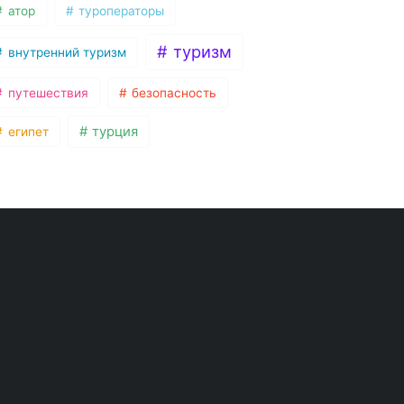
атор
туроператоры
туризм
внутренний туризм
путешествия
безопасность
турция
египет