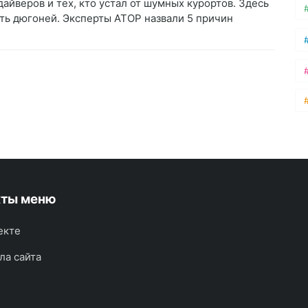
айверов и тех, кто устал от шумных курортов. Здесь
ть дюгоней. Эксперты АТОР назвали 5 причин
кты меню
екте
ла сайта