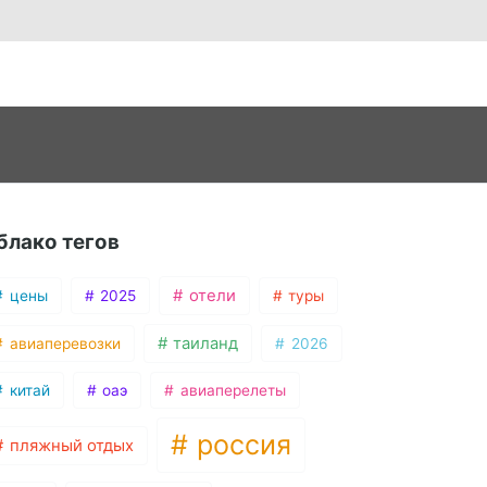
блако тегов
отели
цены
2025
туры
таиланд
авиаперевозки
2026
китай
оаэ
авиаперелеты
россия
пляжный отдых