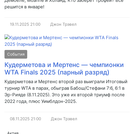
Дембеле, Мбаппе и Холанд. Кто заберет трофей? Все
решится в январе!
19.11.2025
21:00
Джон Трэвел
События
Кудерметова и Мертенс — чемпионки
WTA Finals 2025 (парный разряд)
Кудерметова и Мертенс второй раз выиграли Итоговый
турнир WTA в парах, обыграв Бабош/Стефани 7:6, 6:1 в
Эр-Рияде (8.11.2025). Это уже их второй триумф после
2022 года, плюс Уимблдон-2025.
08.11.2025
21:00
Джон Трэвел
Актив