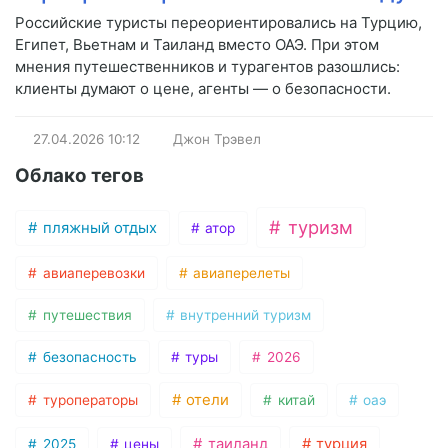
Российские туристы переориентировались на Турцию,
Египет, Вьетнам и Таиланд вместо ОАЭ. При этом
мнения путешественников и турагентов разошлись:
клиенты думают о цене, агенты — о безопасности.
27.04.2026
10:12
Джон Трэвел
Облако тегов
туризм
пляжный отдых
атор
авиаперевозки
авиаперелеты
путешествия
внутренний туризм
безопасность
туры
2026
отели
туроператоры
китай
оаэ
таиланд
турция
2025
цены