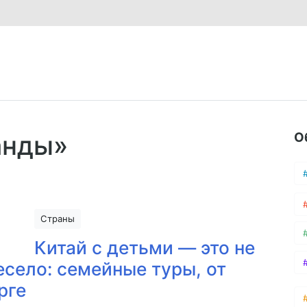
О
анды»
Страны
Китай с детьми — это не
есело: семейные туры, от
рге