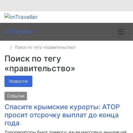
ImTraveller
Поиск по тегу «правительство»
Поиск по тегу
«правительство»
Новости
События
Спасите крымские курорты: АТОР
просит отсрочку выплат до конца
года
Туроператоры бьют тревогу: из-за массовых аннуляций