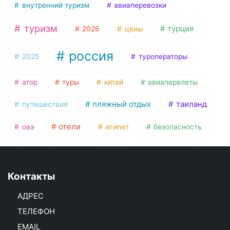
внутренний туризм
авиаперевозки
туризм
турция
2026
цены
россия
2025
туроператоры
атор
туры
китай
авиаперелеты
пляжный отдых
таиланд
путешествия
отели
оаэ
египет
безопасность
Контакты
АДРЕС
ТЕЛЕФОН
EMAIL