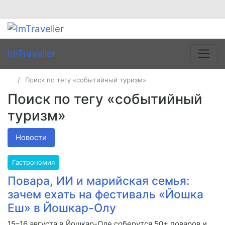
ImTraveller
Поиск по тегу «событийный туризм»
Поиск по тегу «событийный
туризм»
Новости
Гастрономия
Повара, ИИ и марийская семья:
зачем ехать на фестиваль «Йошка
Еш» в Йошкар-Олу
15–16 августа в Йошкар-Оле соберутся 50+ поваров и