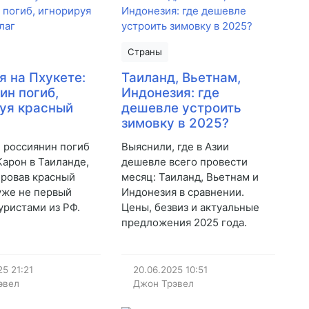
Страны
я на Пхукете:
Таиланд, Вьетнам,
ин погиб,
Индонезия: где
уя красный
дешевле устроить
зимовку в 2025?
 россиянин погиб
Выяснили, где в Азии
Карон в Таиланде,
дешевле всего провести
ровав красный
месяц: Таиланд, Вьетнам и
 уже не первый
Индонезия в сравнении.
уристами из РФ.
Цены, безвиз и актуальные
предложения 2025 года.
25
21:21
20.06.2025
10:51
эвел
Джон Трэвел