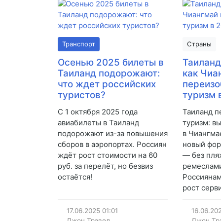
Транспорт
Страны
Осенью 2025 билеты в
Таиланд
Таиланд подорожают:
как Чиа
что ждет российских
переизо
туристов?
туризм 
С 1 октября 2025 года
Таиланд 
авиабилеты в Таиланд
туризм: в
подорожают из-за повышения
в Чиангма
сборов в аэропортах. Россиян
новый фор
ждёт рост стоимости на 60
— без пля
руб. за перелёт, но безвиз
ремеслами
остаётся!
Россиянам
рост серв
17.06.2025
01:01
16.06.20
Джон Трэвел
Джон Тр