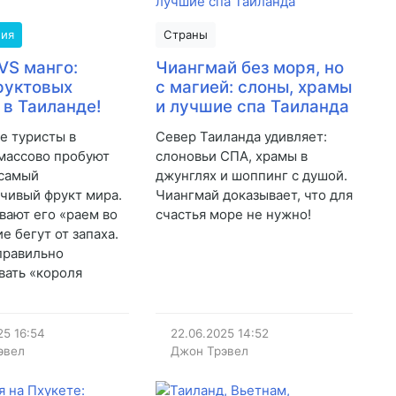
мия
Страны
VS манго:
Чиангмай без моря, но
руктовых
с магией: слоны, храмы
 в Таиланде!
и лучшие спа Таиланда
е туристы в
Север Таиланда удивляет:
массово пробуют
слоновьи СПА, храмы в
 самый
джунглях и шоппинг с душой.
чивый фрукт мира.
Чиангмай доказывает, что для
вают его «раем во
счастья море не нужно!
ие бегут от запаха.
 правильно
вать «короля
25
16:54
22.06.2025
14:52
эвел
Джон Трэвел