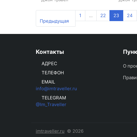
1
...
22
23
24
Предыдущая
Контакты
Пун
АДРЕС
О про
ТЕЛЕФОН
Прави
EMAIL
info@imtraveller.ru
TELEGRAM
@Im_Traveller
imtraveller.ru
© 2026