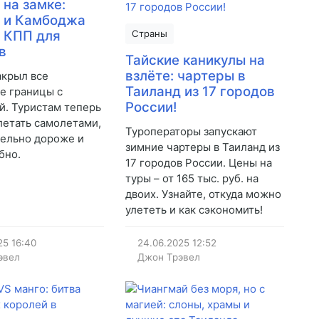
 на замке:
 и Камбоджа
 КПП для
Страны
в
Тайские каникулы на
взлёте: чартеры в
акрыл все
Таиланд из 17 городов
е границы с
России!
. Туристам теперь
летать самолетами,
Туроператоры запускают
тельно дороже и
зимние чартеры в Таиланд из
бно.
17 городов России. Цены на
туры – от 165 тыс. руб. на
двоих. Узнайте, откуда можно
улететь и как сэкономить!
25
16:40
24.06.2025
12:52
эвел
Джон Трэвел