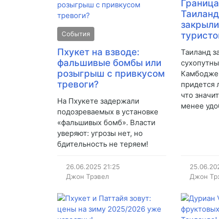
Граница
Таиланд
закрыли
События
туристо
Пхукет на взводе:
Таиланд з
фальшивые бомбы или
сухопутны
розыгрыш с привкусом
Камбоджей
тревоги?
придется 
что значи
На Пхукете задержали
менее удо
подозреваемых в установке
«фальшивых бомб». Власти
уверяют: угрозы нет, но
бдительность не теряем!
26.06.2025
21:25
25.06.20
Джон Трэвел
Джон Тр