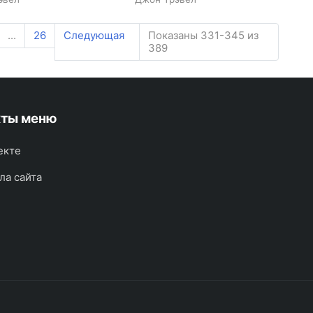
...
26
Следующая
Показаны 331-345 из
389
кты меню
екте
ла сайта