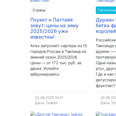
Страны
Гастроно
Пхукет и Паттайя
Дуриан 
зовут: цены на зиму
битва ф
2025/2026 уже
королей
известны!
Российски
Anex запускает чартеры из 15
Таиланде 
городов России в Таиланд на
дуриан —
зимний сезон 2025/2026.
противоре
Цены — от 172 тыс. руб. за
Одни назы
двоих. Успейте
рту», друг
забронировать!
Где и как
дегустиро
фруктов»?
23.06.2025
10:51
22.06.20
Джон Трэвел
Джон Тр