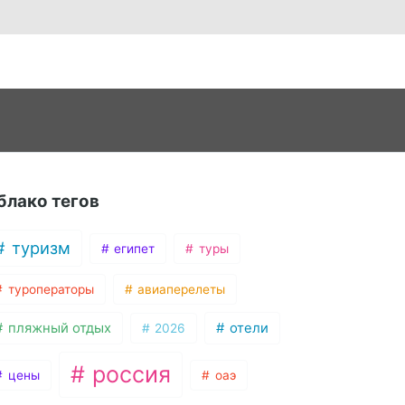
блако тегов
туризм
египет
туры
туроператоры
авиаперелеты
пляжный отдых
отели
2026
россия
цены
оаэ