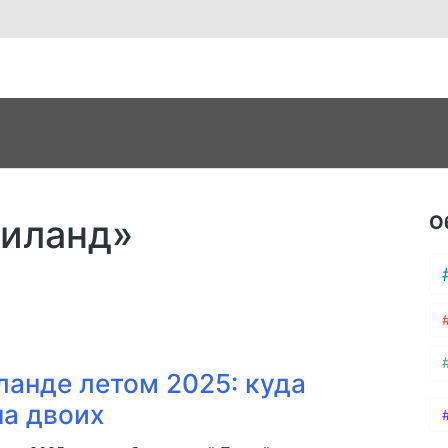
О
аиланд»
ланде летом 2025: куда
на двоих