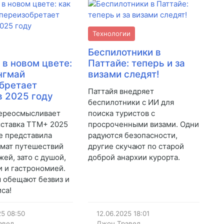
Технологии
Беспилотники в
 в новом цвете:
Паттайе: теперь и за
нгмай
визами следят!
бретает
Паттайя внедряет
в 2025 году
беспилотники с ИИ для
переосмысливает
поиска туристов с
ыставка TTM+ 2025
просроченными визами. Одни
е представила
радуются безопасности,
мат путешествий
другие скучают по старой
жей, зато с душой,
доброй анархии курорта.
 и гастрономией.
 обещают безвиз и
иса!
25
08:50
12.06.2025
18:01
эвел
Джон Трэвел