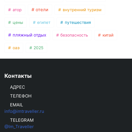
отели
атор
внутренний туризм
цены
египет
путешествия
пляжный отдых
безопасность
китай
оаэ
2025
Контакты
АДРЕС
ТЕЛЕФОН
EMAIL
info@imtraveller.ru
TELEGRAM
@Im_Traveller