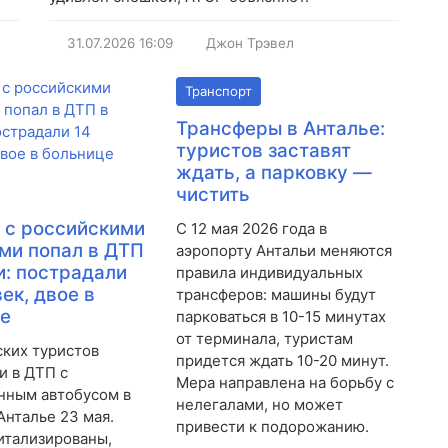
31.07.2026
16:09
Джон Трэвел
Транспорт
Трансферы в Анталье:
туристов заставят
ждать, а парковку —
чистить
 с российскими
С 12 мая 2026 года в
ми попал в ДТП
аэропорту Антальи меняются
и: пострадали
правила индивидуальных
ек, двое в
трансферов: машины будут
це
парковаться в 10-15 минутах
от терминала, туристам
ских туристов
придется ждать 10-20 минут.
и в ДТП с
Мера направлена на борьбу с
нным автобусом в
нелегалами, но может
Анталье 23 мая.
привести к подорожанию.
итализированы,