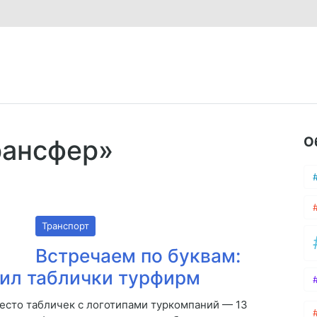
О
рансфер»
Транспорт
Встречаем по буквам:
тил таблички турфирм
место табличек с логотипами туркомпаний — 13