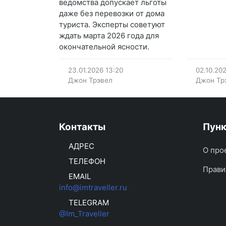
ведомства допускает льготы
даже без перевозки от дома
туриста. Эксперты советуют
ждать марта 2026 года для
окончательной ясности.
23.01.2026
13:20
02.10.20
Джон Трэвел
Джон Тр
Контакты
Пун
АДРЕС
О про
ТЕЛЕФОН
Прави
EMAIL
info@imtraveller.ru
TELEGRAM
@Im_Traveller