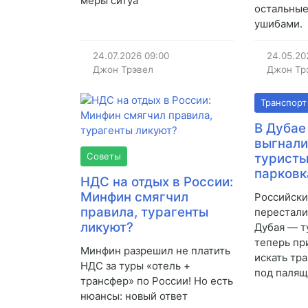
меры ситуа
остальные
ушибами.
24.07.2026
09:00
24.05.20
Джон Трэвел
Джон Тр
Транспорт
В Дубае
выгнали
Советы
туристы
парков
НДС на отдых в России:
Минфин смягчил
Российски
правила, турагенты
перестали
ликуют?
Дубая — т
теперь пр
Минфин разрешил не платить
искать тр
НДС за туры «отель +
под палящ
трансфер» по России! Но есть
нюансы: новый ответ