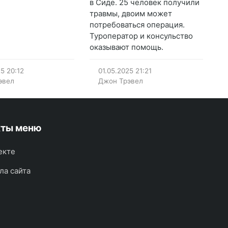
в Сиде. 25 человек получили
травмы, двоим может
потребоваться операция.
Туроператор и консульство
оказывают помощь.
25
20:12
01.05.2025
21:21
эвел
Джон Трэвел
кты меню
екте
ла сайта