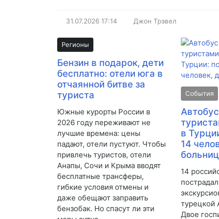
31.07.2026
17:14
Джон Трэвел
Регионы
Бензин в подарок, дети
бесплатно: отели юга в
отчаянной битве за
туриста
События
Автобус
Южные курорты России в
туриста
2026 году переживают не
в Турци
лучшие времена: цены
14 челов
падают, отели пустуют. Чтобы
больни
привлечь туристов, отели
Анапы, Сочи и Крыма вводят
14 россий
бесплатные трансферы,
пострадал
гибкие условия отмены и
экскурсио
даже обещают заправить
турецкой 
бензобак. Но спасут ли эти
Двое госп