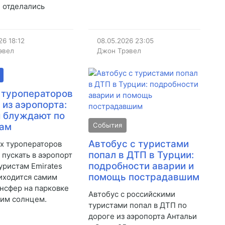
 отделались
26
18:12
08.05.2026
23:05
эвел
Джон Трэвел
 туроператоров
 из аэропорта:
 блуждают по
кам
События
Автобус с туристами
х туроператоров
попал в ДТП в Турции:
 пускать в аэропорт
подробности аварии и
уристам Emirates
помощь пострадавшим
иходится самим
ансфер на парковке
Автобус с российскими
им солнцем.
туристами попал в ДТП по
дороге из аэропорта Антальи