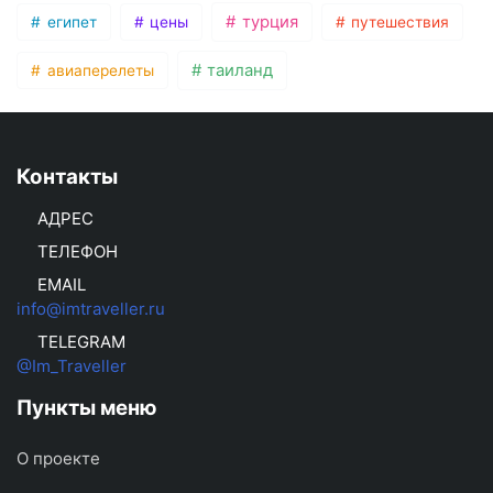
турция
египет
цены
путешествия
таиланд
авиаперелеты
Контакты
АДРЕС
ТЕЛЕФОН
EMAIL
info@imtraveller.ru
TELEGRAM
@Im_Traveller
Пункты меню
О проекте