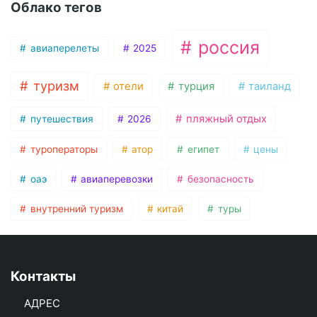
Облако тегов
россия
авиаперелеты
2025
туризм
отели
турция
таиланд
пляжный отдых
путешествия
2026
туроператоры
атор
египет
цены
оаэ
авиаперевозки
безопасность
внутренний туризм
китай
туры
Контакты
АДРЕС