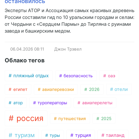
остановилось
Эксперты АТОР и Ассоциация самых красивых деревень
России составили гид по 10 уральским городам и селам:
от Чердыни с «Сердцем Пармы» до Тирляна с руинами
завода и башкирским медом.
06.04.2026
08:11
Джон Трэвел
Облако тегов
пляжный отдых
безопасность
оаэ
отели
египет
авиаперевозки
2026
атор
туроператоры
авиаперелеты
россия
путешествия
2025
туризм
турция
таиланд
туры