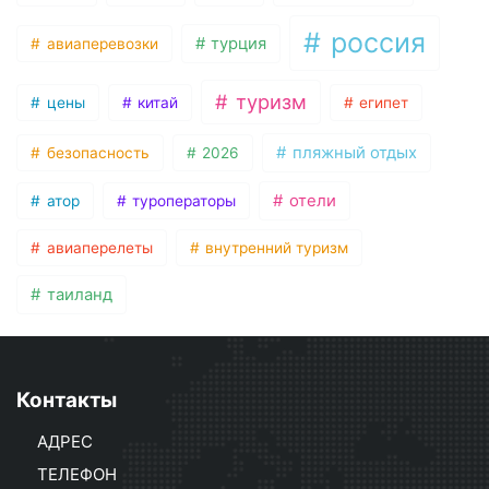
россия
турция
авиаперевозки
туризм
цены
китай
египет
пляжный отдых
безопасность
2026
отели
атор
туроператоры
авиаперелеты
внутренний туризм
таиланд
Контакты
АДРЕС
ТЕЛЕФОН