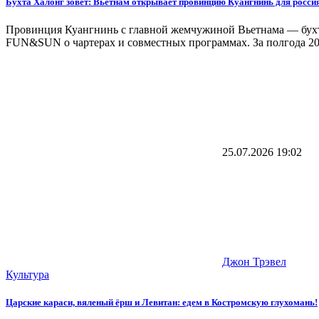
Бухта Халонг зовет: Вьетнам открывает провинцию Куангнинь для росси
Провинция Куангнинь с главной жемчужиной Вьетнама — бухто
FUN&SUN о чартерах и совместных программах. За полгода 20
25.07.2026
19:02
Джон Трэвел
Культура
Царские караси, вяленый ёрш и Левитан: едем в Костромскую глухомань!