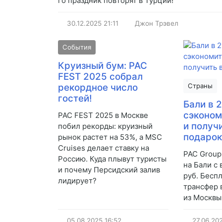
го праздник повторят в Турции!
30.12.2025
21:11
Джон Трэвел
События
Круизный бум: PAC
FEST 2025 собрал
рекордное число
Страны
гостей!
Бали в 2
сэконом
PAC FEST 2025 в Москве
и получи
побил рекорды: круизный
подаро
рынок растет на 53%, а MSC
Cruises делает ставку на
PAC Group
Россию. Куда плывут туристы
на Бали с 
и почему Персидский залив
руб. Беспл
лидирует?
трансфер 
из Москвы 
05.08.2025
16:52
27.06.20