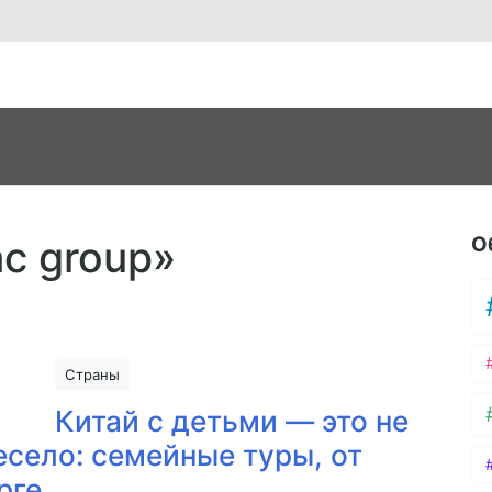
О
ac group»
Страны
Китай с детьми — это не
есело: семейные туры, от
рге