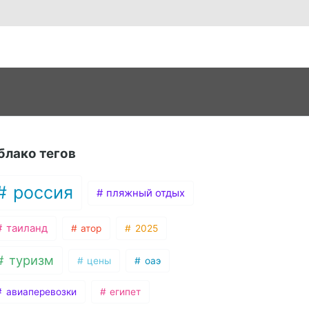
блако тегов
россия
пляжный отдых
таиланд
атор
2025
туризм
цены
оаэ
авиаперевозки
египет