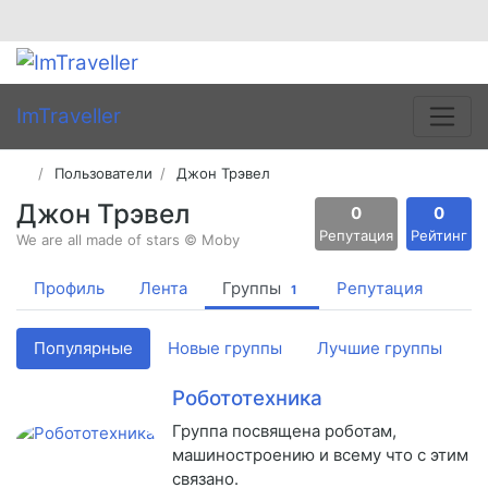
ImTraveller
Пользователи
Джон Трэвел
Джон Трэвел
0
0
Репутация
Рейтинг
We are all made of stars © Moby
Профиль
Лента
Группы
Репутация
1
Популярные
Новые группы
Лучшие группы
Робототехника
Группа посвящена роботам,
машиностроению и всему что с этим
связано.