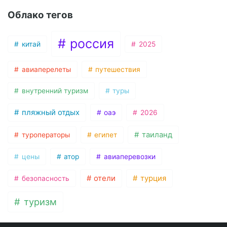
Облако тегов
россия
китай
2025
авиаперелеты
путешествия
внутренний туризм
туры
пляжный отдых
оаэ
2026
таиланд
туроператоры
египет
цены
атор
авиаперевозки
отели
турция
безопасность
туризм