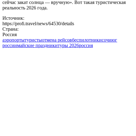
сейчас закат солнца — вручную». Вот такая туристическая
реальность 2026 года.
Источник:
https://profi.travel/news/64530/details
Страна:
Россия
аэропорты
туристы
отмена рейсов
беспилотники
сочи
юг
россии
майские праздники
туры 2026
россия