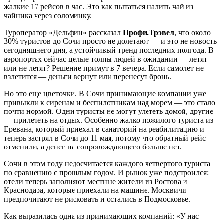
жалкие 17 рейсов в час. Это как пытаться налить чай из
чайника через соломинку.
Туроператор «Дельфин» рассказал
Профи.Трэвел
, что около
30% туристов до Сочи просто не долетают — и это не новость
сегодняшнего дня, а устойчивый тренд последних полгода. В
аэропортах сейчас целые толпы людей в ожидании — летят
или не летят? Решение примут в 7 вечера. Если самолет не
взлетится — деньги вернут или перенесут бронь.
Но это еще цветочки. В Сочи принимающие компании уже
привыкли к сиренам и беспилотникам над морем — это стало
почти нормой. Одни туристы не могут улететь домой, другие
— прилететь на отдых. Особенно жалко пожилого туриста из
Еревана, который приехал в санаторий на реабилитацию и
теперь застрял в Сочи до 11 мая, потому что обратный рейс
отменили, а денег на сопровождающего больше нет.
Сочи в этом году недосчитается каждого четвертого туриста
по сравнению с прошлым годом. И рынок уже подстроился:
отели теперь заполняют местные жители из Ростова и
Краснодара, которые приехали на машине. Москвичи
предпочитают не рисковать и остались в Подмосковье.
Как выразилась одна из принимающих компаний: «У нас