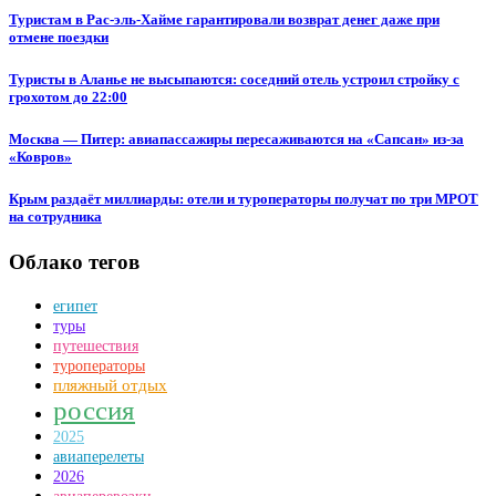
Туристам в Рас-эль-Хайме гарантировали возврат денег даже при
отмене поездки
Туристы в Аланье не высыпаются: соседний отель устроил стройку с
грохотом до 22:00
Москва — Питер: авиапассажиры пересаживаются на «Сапсан» из-за
«Ковров»
Крым раздаёт миллиарды: отели и туроператоры получат по три МРОТ
на сотрудника
Облако тегов
египет
туры
путешествия
туроператоры
пляжный отдых
россия
2025
авиаперелеты
2026