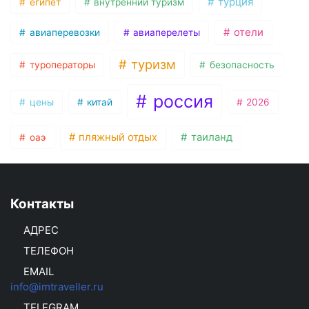
турция
египет
внутренний туризм
отели
авиаперевозки
авиаперелеты
туризм
туроператоры
безопасность
россия
цены
китай
2026
пляжный отдых
таиланд
оаэ
Контакты
АДРЕС
ТЕЛЕФОН
EMAIL
info@imtraveller.ru
TELEGRAM