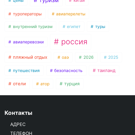
туризм
цены
китай
туроператоры
авиаперелеты
внутренний туризм
египет
туры
россия
авиаперевозки
пляжный отдых
оаэ
2026
2025
таиланд
путешествия
безопасность
отели
турция
атор
Контакты
АДРЕС
ТЕЛЕФОН