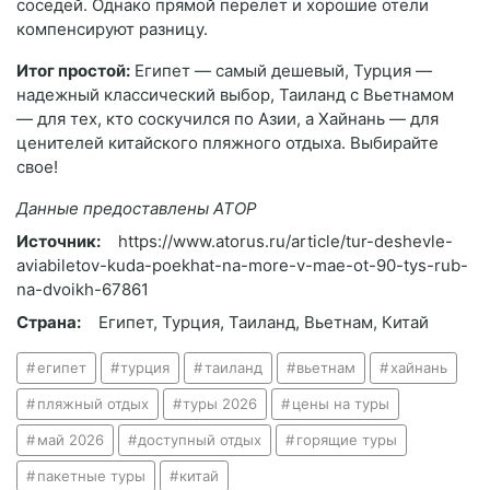
соседей. Однако прямой перелет и хорошие отели
компенсируют разницу.
Итог простой:
Египет — самый дешевый, Турция —
надежный классический выбор, Таиланд с Вьетнамом
— для тех, кто соскучился по Азии, а Хайнань — для
ценителей китайского пляжного отдыха. Выбирайте
свое!
Данные предоставлены АТОР
Источник:
https://www.atorus.ru/article/tur-deshevle-
aviabiletov-kuda-poekhat-na-more-v-mae-ot-90-tys-rub-
na-dvoikh-67861
Страна:
Египет, Турция, Таиланд, Вьетнам, Китай
египет
турция
таиланд
вьетнам
хайнань
пляжный отдых
туры 2026
цены на туры
май 2026
доступный отдых
горящие туры
пакетные туры
китай