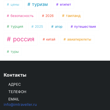
туризм
цены
египет
таиланд
безопасность
2026
турция
2025
атор
путешествия
россия
китай
авиаперелеты
туры
Контакты
АДРЕС
ТЕЛЕФОН
EMAIL
info@imtraveller.ru