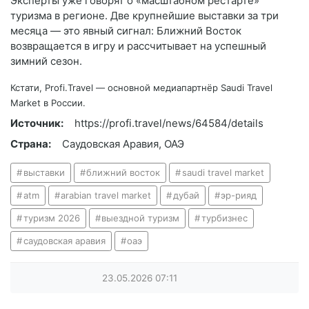
Эксперты уже говорят о «масштабном рестарте»
туризма в регионе. Две крупнейшие выставки за три
месяца — это явный сигнал: Ближний Восток
возвращается в игру и рассчитывает на успешный
зимний сезон.
Кстати, Profi.Travel — основной медиапартнёр Saudi Travel
Market в России.
Источник:
https://profi.travel/news/64584/details
Страна:
Саудовская Аравия, ОАЭ
выставки
ближний восток
saudi travel market
atm
arabian travel market
дубай
эр-рияд
туризм 2026
выездной туризм
турбизнес
саудовская аравия
оаэ
23.05.2026
07:11