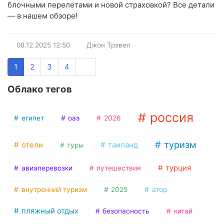
блочными перелетами и новой страховкой? Все детали
— в нашем обзоре!
08.12.2025
12:50
Джон Трэвел
1
2
3
4
Облако тегов
россия
египет
оаэ
2026
туризм
отели
таиланд
туры
турция
авиаперевозки
путешествия
внутренний туризм
2025
атор
пляжный отдых
безопасность
китай