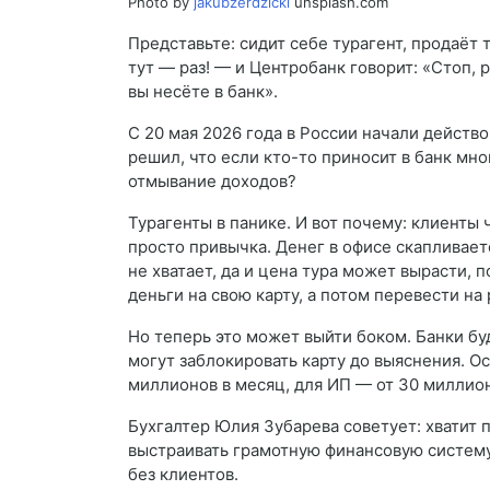
Photo by
jakubzerdzicki
unsplash.com
Представьте: сидит себе турагент, продаёт 
тут — раз! — и Центробанк говорит: «Стоп,
вы несёте в банк».
С 20 мая 2026 года в России начали действ
решил, что если кто-то приносит в банк мн
отмывание доходов?
Турагенты в панике. И вот почему: клиенты 
просто привычка. Денег в офисе скапливает
не хватает, да и цена тура может вырасти, 
деньги на свою карту, а потом перевести на
Но теперь это может выйти боком. Банки бу
могут заблокировать карту до выяснения. 
миллионов в месяц, для ИП — от 30 миллио
Бухгалтер Юлия Зубарева советует: хватит 
выстраивать грамотную финансовую систему 
без клиентов.