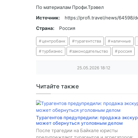
По материалам Профи.Трэвел
Источник:
https://profi.travel/news/64598/de
Страна:
Россия
центробанк
турагентства
наличные
турбизнес
законодательство
россия
25.05.2026
18:12
Читайте также
Турагентов предупредили: продажа экску
может обернуться уголовным делом
После трагедии на Байкале юристы
предупреждают турагентов и агрегаторов: