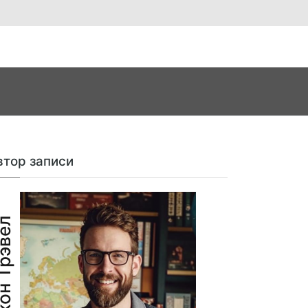
втор записи
н Трэвел