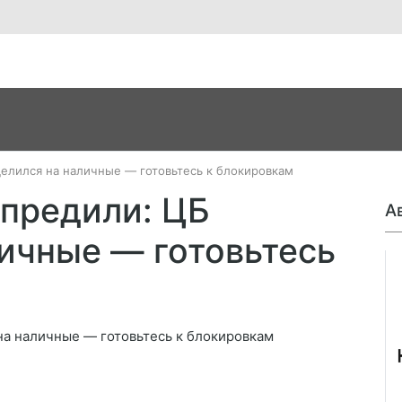
целился на наличные — готовьтесь к блокировкам
упредили: ЦБ
А
личные — готовьтесь
Джо