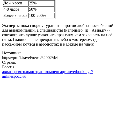
До 4 часов
25%
4-8 часов
50%
Более 8 часов
100-200%
Эксперты пока спорят: турагенты против любых послаблений
для авиакомпаний, а специалисты (например, из «Авиа.ру»)
считают, что лучше узаконить практику, чем закрывать на неё
глаза. Главное — не превратить небо в «лотерею», где
пассажиры ютятся в аэропортах в надежде на удачу.
Источник:
https://profi.travel/news/62902/details
Страна:
Россия
авиаперевозки
минтранс
компенсации
overbooking
s7
airlines
россия