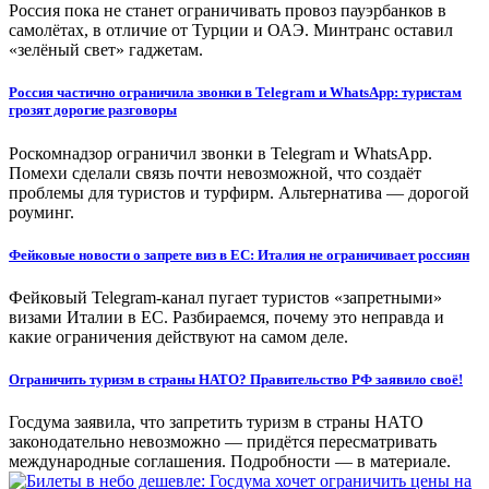
Россия пока не станет ограничивать провоз пауэрбанков в
самолётах, в отличие от Турции и ОАЭ. Минтранс оставил
«зелёный свет» гаджетам.
Россия частично ограничила звонки в Telegram и WhatsApp: туристам
грозят дорогие разговоры
Роскомнадзор ограничил звонки в Telegram и WhatsApp.
Помехи сделали связь почти невозможной, что создаёт
проблемы для туристов и турфирм. Альтернатива — дорогой
роуминг.
Фейковые новости о запрете виз в ЕС: Италия не ограничивает россиян
Фейковый Telegram-канал пугает туристов «запретными»
визами Италии в ЕС. Разбираемся, почему это неправда и
какие ограничения действуют на самом деле.
Ограничить туризм в страны НАТО? Правительство РФ заявило своё!
Госдума заявила, что запретить туризм в страны НАТО
законодательно невозможно — придётся пересматривать
международные соглашения. Подробности — в материале.