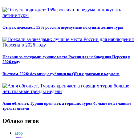
Отпуск подождет: 15% россиян передумали покупать летние туры
Поехали за звездами: лучшие места России для наблюдения Персеид в
2026 году
Вьетнам-2026: без визы, с рублями по QR и с донгами в кармане
Азия обгоняет, Турция крепчает, а горящих туров больше нет: главные
тренды недели
Облако тегов
атор