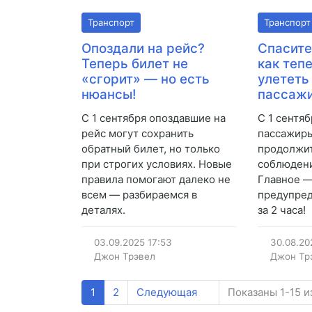
Транспорт
Транспорт
Опоздали на рейс?
Спасите
Теперь билет не
как теп
«сгорит» — но есть
улететь
нюансы!
пассаж
С 1 сентября опоздавшие на
С 1 сентя
рейс могут сохранить
пассажиры
обратный билет, но только
продолжит
при строгих условиях. Новые
соблюдени
правила помогают далеко не
Главное —
всем — разбираемся в
предупре
деталях.
за 2 часа!
03.09.2025
17:53
30.08.20
Джон Трэвел
Джон Тр
1
2
Следующая
Показаны 1-15 и