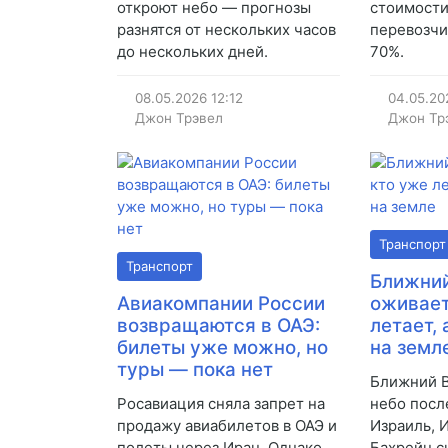
откроют небо — прогнозы
стоимости
разнятся от нескольких часов
перевозчи
до нескольких дней.
70%.
08.05.2026
12:12
04.05.20
Джон Трэвел
Джон Тр
Транспорт
Транспорт
Ближний
Авиакомпании России
оживает
возвращаются в ОАЭ:
летает, 
билеты уже можно, но
на земл
туры — пока нет
Ближний В
Росавиация сняла запрет на
небо посл
продажу авиабилетов в ОАЭ и
Израиль, 
полеты через Иран. Однако
Бахрейн с