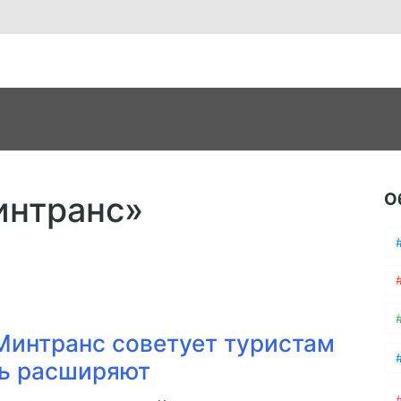
О
интранс»
Минтранс советует туристам
чь расширяют