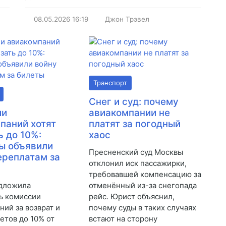
08.05.2026
16:19
Джон Трэвел
Транспорт
Снег и суд: почему
ии
авиакомпании не
паний хотят
платят за погодный
ь до 10%:
хаос
ы объявили
Пресненский суд Москвы
ереплатам за
отклонил иск пассажирки,
требовавшей компенсацию за
дложила
отменённый из-за снегопада
ь комиссии
рейс. Юрист объяснил,
ний за возврат и
почему суды в таких случаях
етов до 10% от
встают на сторону