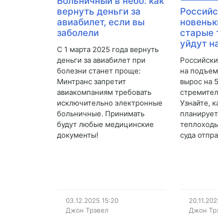
Больничный в небо: как
вернуть деньги за
Российс
авиабилет, если вы
новеньк
заболели
старые 
уйдут н
С 1 марта 2025 года вернуть
деньги за авиабилет при
Российски
болезни станет проще:
на подъем
Минтранс запретит
вырос на 
авиакомпаниям требовать
стремител
исключительно электронные
Узнайте, 
больничные. Принимать
планирует
будут любые медицинские
теплоходы
документы!
суда отпра
03.12.2025
15:20
20.11.202
Джон Трэвел
Джон Тр