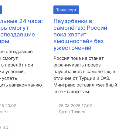
Транспорт
льные 24 часа:
Пауэрбанки в
ерь смогут
самолётах: России
 опоздавшие
пока хватит
иры
«мощностей» без
ужесточений
бря опоздавшие
 смогут
Россия пока не станет
ь перелёт при
ограничивать провоз
и условий.
пауэрбанков в самолётах, в
 успеть
отличие от Турции и ОАЭ.
дить авиакомпанию
Минтранс оставил «зелёный
свет» гаджетам.
25
20:02
25.08.2025
17:02
эвел
Джон Трэвел
з 30