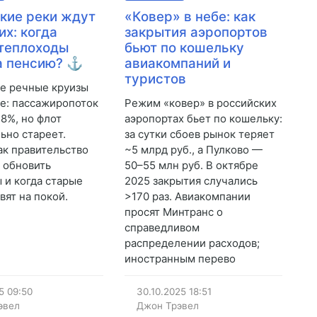
кие реки ждут
«Ковер» в небе: как
их: когда
закрытия аэропортов
теплоходы
бьют по кошельку
а пенсию? ⚓
авиакомпаний и
туристов
е речные круизы
е: пассажиропоток
Режим «ковер» в российских
58%, но флот
аэропортах бьет по кошельку:
ьно стареет.
за сутки сбоев рынок теряет
как правительство
~5 млрд руб., а Пулково —
 обновить
50–55 млн руб. В октябре
 и когда старые
2025 закрытия случались
вят на покой.
>170 раз. Авиакомпании
просят Минтранс о
справедливом
распределении расходов;
иностранным перево
5
09:50
30.10.2025
18:51
эвел
Джон Трэвел