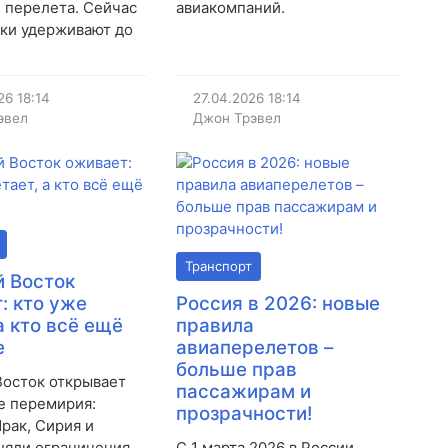
 перелета. Сейчас
авиакомпаний.
ки удерживают до
26
18:14
27.04.2026
18:14
эвел
Джон Трэвел
Транспорт
 Восток
: кто уже
Россия в 2026: новые
а кто всё ещё
правила
е
авиаперелетов –
больше прав
осток открывает
пассажирам и
е перемирия:
прозрачности!
Ирак, Сирия и
няли ограничения.
С 1 марта 2026 в России