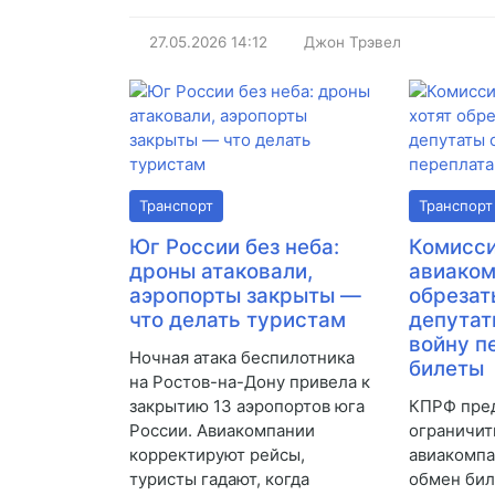
27.05.2026
14:12
Джон Трэвел
Транспорт
Транспорт
Юг России без неба:
Комисс
дроны атаковали,
авиаком
аэропорты закрыты —
обрезат
что делать туристам
депутат
войну п
Ночная атака беспилотника
билеты
на Ростов-на-Дону привела к
закрытию 13 аэропортов юга
КПРФ пре
России. Авиакомпании
ограничит
корректируют рейсы,
авиакомпа
туристы гадают, когда
обмен бил