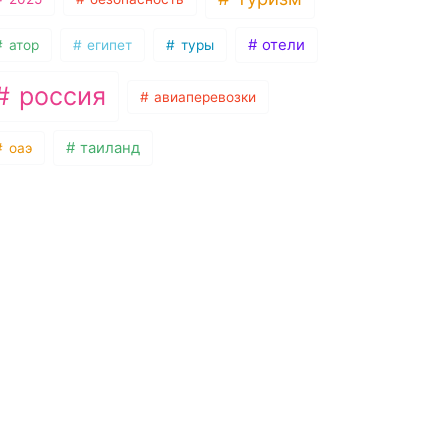
отели
атор
египет
туры
россия
авиаперевозки
таиланд
оаэ