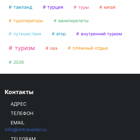
таиланд
турция
туры
китай
туроператоры
авиаперелеты
путешествия
атор
внутренний туризм
туризм
пляжный отдых
оаэ
2026
Контакты
АДРЕС
ТЕЛЕФОН
EMAIL
info@imtraveller.ru
TELEGRAM