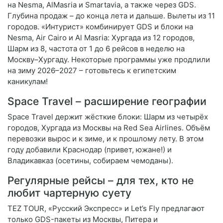
на Nesma, AlMasria и Smartavia, а также через GDS.
Глубина продаж – до конца лета и дальше. Вылеты из 11
городов. «Интурист» комбинирует GDS и блоки на
Nesma, Air Cairo и Al Masria: Хургада из 12 городов,
Шарм из 8, частота от 1 до 6 рейсов в неделю на
Москву–Хургаду. Некоторые программы уже продлили
на зиму 2026–2027 – готовьтесь к египетским
каникулам!
Space Travel – расширение географии
Space Travel держит жёсткие блоки: Шарм из четырёх
городов, Хургада из Москвы на Red Sea Airlines. Объём
перевозки вырос и к зиме, и к прошлому лету. В этом
году добавили Краснодар (привет, южане!) и
Владикавказ (осетины, собираем чемоданы).
Регулярные рейсы – для тех, кто не
любит чартерную суету
TEZ TOUR, «Русский Экспресс» и Let’s Fly предлагают
только GDS-пакеты из Москвы, Питера и