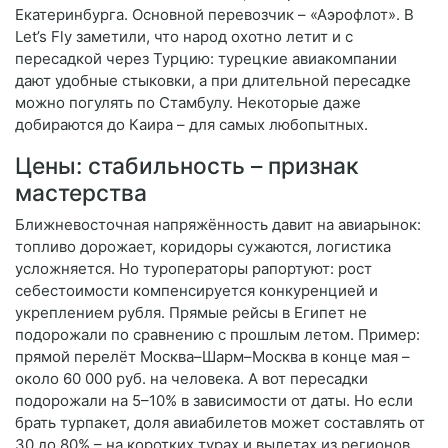
Екатеринбурга. Основной перевозчик – «Аэрофлот». В
Let’s Fly заметили, что народ охотно летит и с
пересадкой через Турцию: турецкие авиакомпании
дают удобные стыковки, а при длительной пересадке
можно погулять по Стамбулу. Некоторые даже
добираются до Каира – для самых любопытных.
Цены: стабильность – признак
мастерства
Ближневосточная напряжённость давит на авиарынок:
топливо дорожает, коридоры сужаются, логистика
усложняется. Но туроператоры рапортуют: рост
себестоимости компенсируется конкуренцией и
укреплением рубля. Прямые рейсы в Египет не
подорожали по сравнению с прошлым летом. Пример:
прямой перелёт Москва–Шарм–Москва в конце мая –
около 60 000 руб. на человека. А вот пересадки
подорожали на 5–10% в зависимости от даты. Но если
брать турпакет, доля авиабилетов может составлять от
30 до 80% – на коротких турах и вылетах из регионов