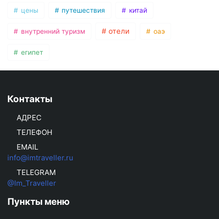
цены
путешествия
китай
отели
внутренний туризм
оаэ
египет
Контакты
АДРЕС
ТЕЛЕФОН
EMAIL
info@imtraveller.ru
TELEGRAM
@Im_Traveller
Пункты меню