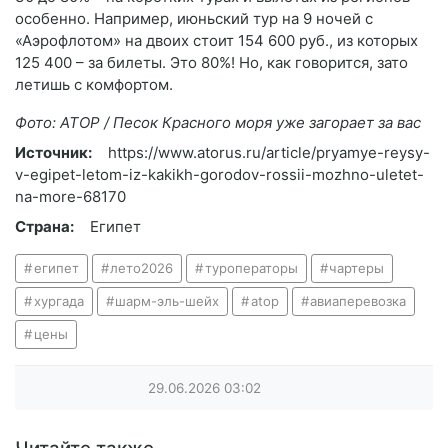
особенно. Например, июньский тур на 9 ночей с
«Аэрофлотом» на двоих стоит 154 600 руб., из которых
125 400 – за билеты. Это 80%! Но, как говорится, зато
летишь с комфортом.
Фото: АТОР / Песок Красного моря уже загорает за вас
Источник:
https://www.atorus.ru/article/pryamye-reysy-
v-egipet-letom-iz-kakikh-gorodov-rossii-mozhno-uletet-
na-more-68170
Страна:
Египет
египет
лето2026
туроператоры
чартеры
хургада
шарм-эль-шейх
atop
авиаперевозка
цены
29.06.2026
03:02