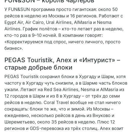
FUN&SUN – король чартеров
У FUN&SUN программа просто гигантская: около 50
рейсов в неделю из Москвы и 16 регионов. Работают с
Egypt Air, Air Cairo, Ural Airlines, AlMasria и Nesma
Airlines. График полётов – кто-то летает раз в неделю,
кто-то раз в 9–10 ночей. В компании говорят:
«Корректируемся под спрос, ничего личного, просто
бизнес».
PEGAS Touristik, Anex и «Интурист» –
старые добрые блоки
PEGAS Touristik сохранил блоки в Хургаду и Шарм, хотя
частоту в Хургаду чуть снизили, а в Шарме часть блоков
ужали. Летают на Red Sea Airlines, Nesma и AlMasria из
12 городов в Шарм и из 8 в Хургаду – от трёх до семи
рейсов в неделю. Coral Travel вообще не стал ничего
сокращать: блоки те же, что и зимой. Из Москвы –
ежедневно, несколько рейсов в день из Внуково и
Шереметьево, около 35 рейсов в неделю. Плюс 12
регионов и GDS-перевозка из трёх столиц. Anex возит