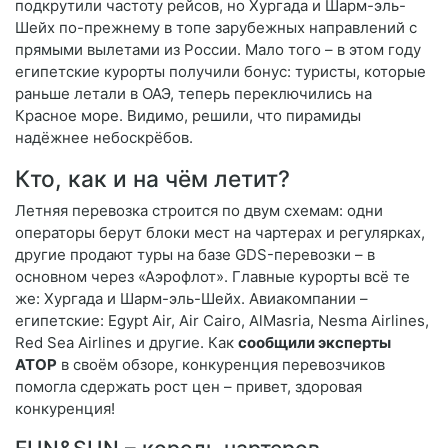
подкрутили частоту рейсов, но Хургада и Шарм-эль-
Шейх по-прежнему в топе зарубежных направлений с
прямыми вылетами из России. Мало того – в этом году
египетские курорты получили бонус: туристы, которые
раньше летали в ОАЭ, теперь переключились на
Красное море. Видимо, решили, что пирамиды
надёжнее небоскрёбов.
Кто, как и на чём летит?
Летняя перевозка строится по двум схемам: одни
операторы берут блоки мест на чартерах и регулярках,
другие продают туры на базе GDS-перевозки – в
основном через «Аэрофлот». Главные курорты всё те
же: Хургада и Шарм-эль-Шейх. Авиакомпании –
египетские: Egypt Air, Air Cairo, AlMasria, Nesma Airlines,
Red Sea Airlines и другие. Как
сообщили эксперты
АТОР
в своём обзоре, конкуренция перевозчиков
помогла сдержать рост цен – привет, здоровая
конкуренция!