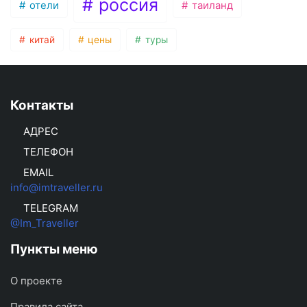
россия
отели
таиланд
китай
цены
туры
Контакты
АДРЕС
ТЕЛЕФОН
EMAIL
info@imtraveller.ru
TELEGRAM
@Im_Traveller
Пункты меню
О проекте
Правила сайта