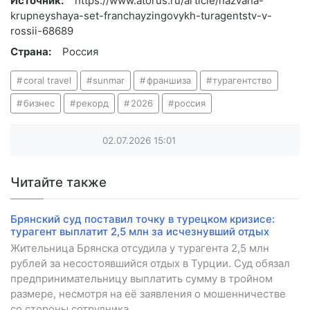
Источник:
https://www.atorus.ru/article/nazvana-
krupneyshaya-set-franchayzingovykh-turagentstv-v-
rossii-68689
Страна:
Россия
coral travel
sunmar
франшиза
турагентство
бизнес
рекорд
2026
россия
02.07.2026
15:01
Читайте также
Брянский суд поставил точку в турецком кризисе:
турагент выплатит 2,5 млн за исчезнувший отдых
Жительница Брянска отсудила у турагента 2,5 млн
рублей за несостоявшийся отдых в Турции. Суд обязал
предпринимательницу выплатить сумму в тройном
размере, несмотря на её заявления о мошенничестве
со стороны сотрудника.