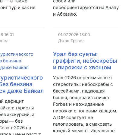
ы — а также
собой или
оит тур и как не
переориентируются на Анапу
и Абхазию.
26
16:01
01.07.2026
18:00
эвел
Джон Трэвел
Урал без суеты:
граффити, небоскребы
и пирожки с хвощом
уристического
Урал-2026 переосмысляет
 Без бензина
стереотипы: небоскребы с
ся даже Байкал
бассейнами, падающая
башня, пещера из списка
ый дефицит
Forbes и неожиданные
Байкал: туристы
пирожки с полевым хвощом.
ез экскурсий, а
АТОР советует не
оры — без
галопировать, а смаковать
Сезон-2026 на
каждый момент. Идеальное
апса, цены растут,