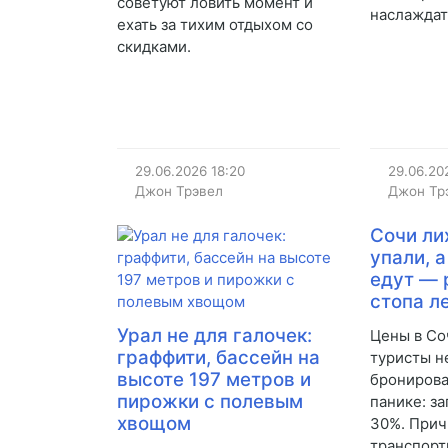
советуют ловить момент и
наслаждат
ехать за тихим отдыхом со
скидками.
29.06.2026
18:20
29.06.20
Джон Трэвел
Джон Тр
Сочи ли
упали, 
едут — 
стопа л
Урал не для галочек:
Цены в Со
граффити, бассейн на
туристы н
высоте 197 метров и
бронирова
пирожки с полевым
панике: за
хвощом
30%. При
транспорт