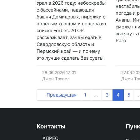
Урал в 2026 году: небоскребы
нестабиль
с бассейнами, падающая
погода и 
башня Демидовых, пирожки с
Анапы. Ин
полевым хвощом и пещера из
сможет ли
списка Forbes. АТОР
вытянуть
рассказывает, зачем ехать в
Разб
Свердловскую область и
Пермский край — и почему
это лучше сделать без суеты.
28.06.2026
17:01
27.06.20
Джон Трэвел
Джон Тр
Предыдущая
1
...
3
4
5
.
Контакты
Пун
АДРЕС