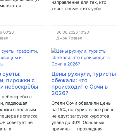
направление для тех, кто
тменяются.
хочет совместить урба
26
00:20
30.06.2026
10:20
эвел
Джон Трэвел
з суеты:
Цены рухнули, туристы
и, пирожки с
сбежали: что
и небоскрёбы
происходит с Сочи в
2026?
: небоскребы с
и, падающая
Отели Сочи обвалили цены
рожки с полевым
на 15%, но туристы всё равно
пещера из списка
не едут: загрузка курортов
ТОР советует не
упала до 30%. Основные
ть, а
причины — прохладная