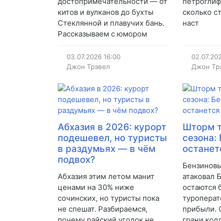
достопримечательности — от
петроглиф
китов и вулканов до бухты
сколько ст
Стеклянной и плавучих бань.
наст
Рассказываем с юмором
03.07.2026
16:00
02.07.20
Джон Трэвел
Джон Тр
Абхазия в 2026: курорт
Шторм т
подешевел, но туристы
сезона:
в раздумьях — в чём
останет
подвох?
Бензинов
Абхазия этим летом манит
атаковал 
ценами на 30% ниже
остаются б
сочинских, но туристы пока
туроперат
не спешат. Разбираемся,
прибыли. 
почему райский уголок не
грани колл