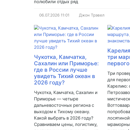
полюбили отдых ряд
06.07.2026
11:01
Джон Трэвел
Карелия
Чукотка, Камчатка,
три мар
Сахалин или Приморье:
первого
где в России лучше
Три прове
увидеть Тихий океан в
для перво
2026 году?
Карелию: 
Чукотка, Камчатка, Сахалин и
Петрозаво
Приморье — четыре
мистическ
дальневосточных региона с
Воттоваара
выходом к Тихому океану.
попробова
Какой выбрать в 2026 году?
лосятиной
Сравниваем цены, логистику,
мраморный