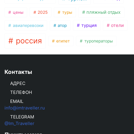
пляжный отдых
цены
2025
туры
турция
отели
авиаперевозки
атор
россия
египет
туроператоры
Контакты
АДРЕС
ТЕЛЕФОН
EMAIL
info@imtraveller.ru
TELEGRAM
@Im_Traveller