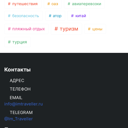
путешествия
оаэ
авиаперевозки
безопасность
атор
китай
туризм
пляжный отдых
цены
турция
Контакты
АДРЕС
ТЕЛЕФОН
EMAIL
info@imtraveller.ru
TELEGRAM
@Im_Traveller