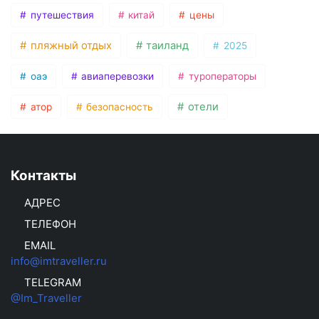
путешествия
китай
цены
пляжный отдых
таиланд
2025
оаэ
авиаперевозки
туроператоры
отели
атор
безопасность
Контакты
АДРЕС
ТЕЛЕФОН
EMAIL
info@imtraveller.ru
TELEGRAM
@Im_Traveller