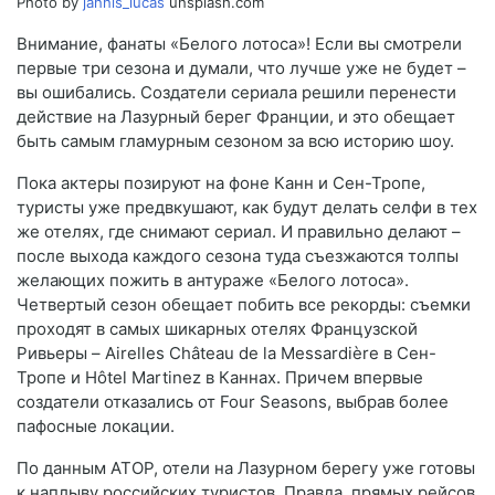
Photo by
jannis_lucas
unsplash.com
Внимание, фанаты «Белого лотоса»! Если вы смотрели
первые три сезона и думали, что лучше уже не будет –
вы ошибались. Создатели сериала решили перенести
действие на Лазурный берег Франции, и это обещает
быть самым гламурным сезоном за всю историю шоу.
Пока актеры позируют на фоне Канн и Сен-Тропе,
туристы уже предвкушают, как будут делать селфи в тех
же отелях, где снимают сериал. И правильно делают –
после выхода каждого сезона туда съезжаются толпы
желающих пожить в антураже «Белого лотоса».
Четвертый сезон обещает побить все рекорды: съемки
проходят в самых шикарных отелях Французской
Ривьеры – Airelles Château de la Messardière в Сен-
Тропе и Hôtel Martinez в Каннах. Причем впервые
создатели отказались от Four Seasons, выбрав более
пафосные локации.
По данным АТОР, отели на Лазурном берегу уже готовы
к наплыву российских туристов. Правда, прямых рейсов