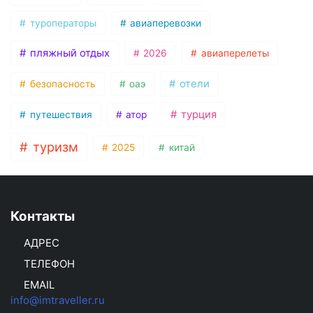
туроператоры
авиаперевозки
пляжный отдых
2026
авиаперелеты
отели
безопасность
оаэ
турция
путешествия
атор
туризм
2025
китай
Контакты
АДРЕС
ТЕЛЕФОН
EMAIL
info@imtraveller.ru