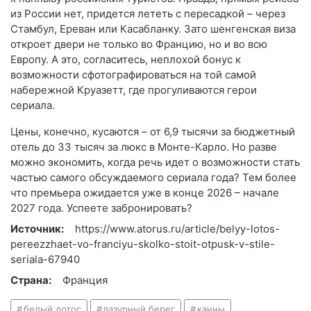
из России нет, придется лететь с пересадкой – через
Стамбул, Ереван или Касабланку. Зато шенгенская виза
откроет двери не только во Францию, но и во всю
Европу. А это, согласитесь, неплохой бонус к
возможности сфотографироваться на той самой
набережной Круазетт, где прогуливаются герои
сериала.
Цены, конечно, кусаются – от 6,9 тысячи за бюджетный
отель до 33 тысяч за люкс в Монте-Карло. Но разве
можно экономить, когда речь идет о возможности стать
частью самого обсуждаемого сериала года? Тем более
что премьера ожидается уже в конце 2026 – начале
2027 года. Успеете забронировать?
Источник:
https://www.atorus.ru/article/belyy-lotos-
pereezzhaet-vo-franciyu-skolko-stoit-otpusk-v-stile-
seriala-67940
Страна:
Франция
белый лотос
лазурный берег
канны