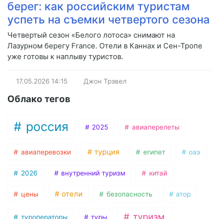
берег: как российским туристам
успеть на съемки четвертого сезона
Четвертый сезон «Белого лотоса» снимают на
Лазурном берегу France. Отели в Каннах и Сен-Тропе
уже готовы к наплыву туристов.
17.05.2026
14:15
Джон Трэвел
Облако тегов
россия
2025
авиаперелеты
турция
авиаперевозки
египет
оаэ
2026
внутренний туризм
китай
отели
цены
безопасность
атор
туризм
туроператоры
туры