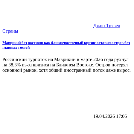
Джон Трэвел
Страны
Маврикий без россиян: как ближневосточный кризис оставил остров без
главных гостей
Российский турпоток на Маврикий в марте 2026 года рухнул
на 38,3% из-за кризиса на Ближнем Востоке. Остров потерял
основной рынок, хотя общий иностранный поток даже вырос.
19.04.2026
17:06