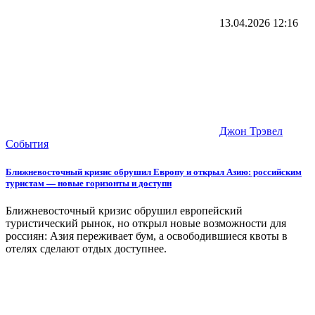
13.04.2026
12:16
Джон Трэвел
События
Ближневосточный кризис обрушил Европу и открыл Азию: российским
туристам — новые горизонты и доступн
Ближневосточный кризис обрушил европейский
туристический рынок, но открыл новые возможности для
россиян: Азия переживает бум, а освободившиеся квоты в
отелях сделают отдых доступнее.