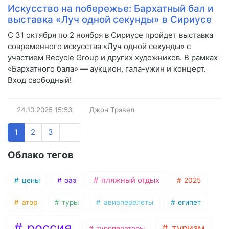
Искусство на побережье: Бархатный бал и
выставка «Луч одной секунды» в Сириусе
С 31 октября по 2 ноября в Сириусе пройдет выставка
современного искусства «Луч одной секунды» с
участием Recycle Group и других художников. В рамках
«Бархатного бала» — аукцион, гала-ужин и концерт.
Вход свободный!
24.10.2025
15:53
Джон Трэвел
1
2
3
Облако тегов
пляжный отдых
цены
оаэ
2025
атор
туры
авиаперелеты
египет
россия
туризм
туроператоры