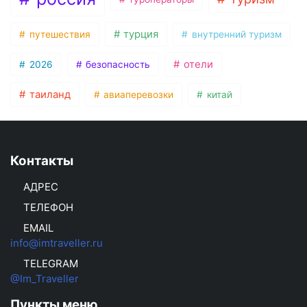
турция
путешествия
внутренний туризм
отели
2026
безопасность
таиланд
авиаперевозки
китай
Контакты
АДРЕС
ТЕЛЕФОН
EMAIL
info@imtraveller.ru
TELEGRAM
@Im_Traveller
Пункты меню