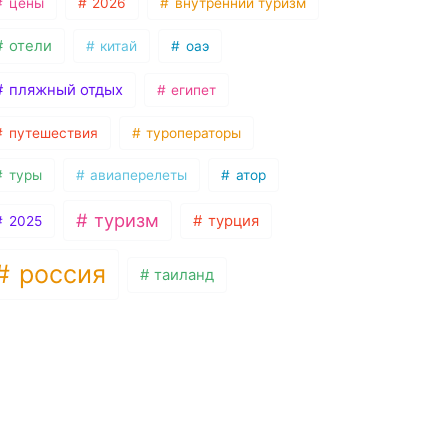
цены
2026
внутренний туризм
отели
китай
оаэ
пляжный отдых
египет
путешествия
туроператоры
туры
авиаперелеты
атор
туризм
турция
2025
россия
таиланд