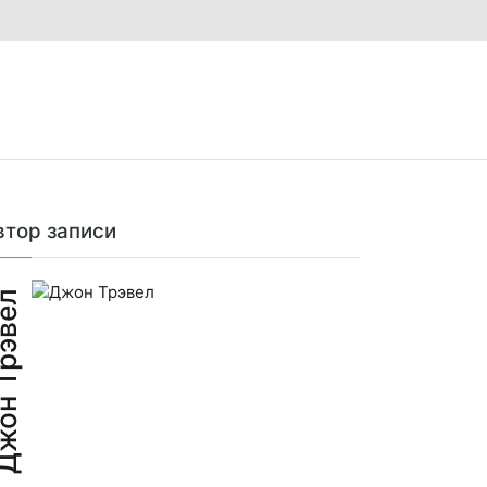
втор записи
н Трэвел