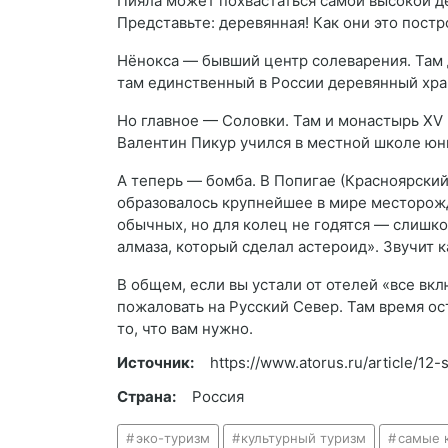
Пияла может похвастаться самой высокой д
Представьте: деревянная! Как они это постро
Нёнокса — бывший центр солеварения. Там 
там единственный в России деревянный хра
Но главное — Соловки. Там и монастырь XV 
Валентин Пикур учился в местной школе юн
А теперь — бомба. В Попигае (Красноярский
образовалось крупнейшее в мире месторожд
обычных, но для колец не годятся — слишко
алмаза, который сделал астероид». Звучит 
В общем, если вы устали от отелей «все вк
пожаловать на Русский Север. Там время ос
то, что вам нужно.
Источник:
https://www.atorus.ru/article/12
Страна:
Россия
эко-туризм
культурный туризм
самые 