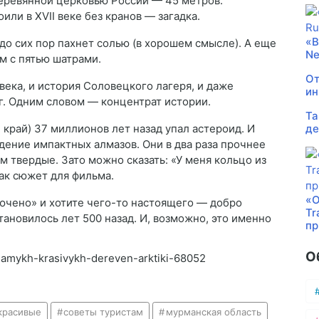
еревянной церковью России — 45 метров.
или в XVII веке без кранов — загадка.
«В
до сих пор пахнет солью (в хорошем смысле). А еще
Ne
м с пятью шатрами.
От
века, и история Соловецкого лагеря, и даже
ин
г. Одним словом — концентрат истории.
Та
 край) 37 миллионов лет назад упал астероид. И
де
ение импактных алмазов. Они в два раза прочнее
м твердые. Зато можно сказать: «У меня кольцо из
как сюжет для фильма.
«О
лючено» и хотите чего-то настоящего — добро
Tr
тановилось лет 500 назад. И, возможно, это именно
пр
О
-samykh-krasivykh-dereven-arktiki-68052
красивые
советы туристам
мурманская область