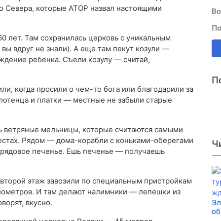
о Севера, которые АТОР назвал настоящими
Во
По
60 лет. Там сохранилась церковь с уникальным
 вы вдруг не знали). А еще там пекут козули —
ождение ребенка. Съели козулу — считай,
П
ли, когда просили о чем-то бога или благодарили за
олотенца и платки — местные не забыли старые
ь ветряные мельницы, которые считаются самыми
естах. Рядом — дома-корабли с коньками-оберегами
Ч
обрядовое печенье. Ешь печенье — получаешь
а второй этаж завозили по специальным пристройкам
лометров. И там делают налимники — лепешки из
ворят, вкусно.
Эл
об