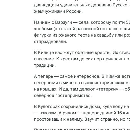
двенадцати удивительных деревень Русског
жемчужинами России.
Начнем с Варзуги — села, которому почти 5
«небом» (это такой расписной потолок, если
фигурки из ржаного теста на свадьбу или р
отпраздновали.
В Кильце вас ждут обетные кресты. Их стави
спасение. К крестам до сих пор приносят п
традиции.
А теперь — самое интересное. В Кимже ест
северными в мире на своих исторических м
на крышах. И да, там делают «тетерки» — 
северное гостеприимство.
В Кулогорах сохранились дома, куда воду н
— взвозам. А рядом — пещера длиной 16 ки
простокваши к налиму. Звучит странно, но го