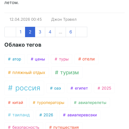
летом.
12.04.2026
00:45
Джон Трэвел
1
2
3
4
...
6
Облако тегов
отели
атор
цены
туры
туризм
пляжный отдых
россия
оаэ
египет
2025
китай
туроператоры
авиаперелеты
таиланд
2026
авиаперевозки
безопасность
путешествия