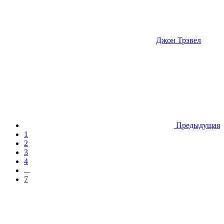
Джон Трэвел
Предыдущая
1
2
3
4
...
7