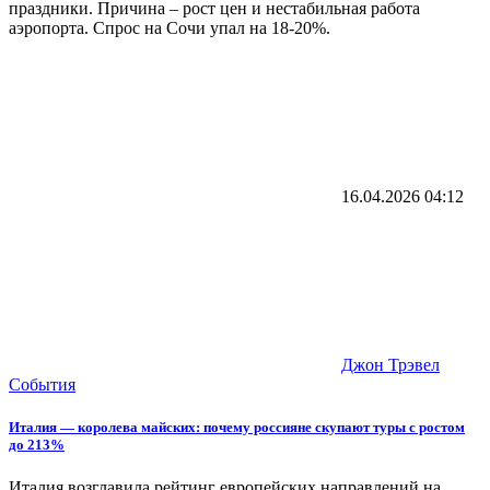
праздники. Причина – рост цен и нестабильная работа
аэропорта. Спрос на Сочи упал на 18-20%.
16.04.2026
04:12
Джон Трэвел
События
Италия — королева майских: почему россияне скупают туры с ростом
до 213%
Италия возглавила рейтинг европейских направлений на