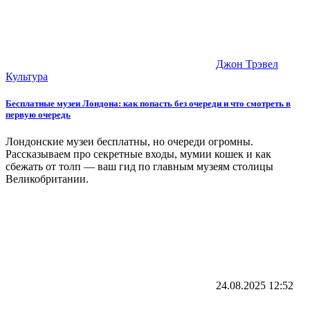
Джон Трэвел
Культура
Бесплатные музеи Лондона: как попасть без очереди и что смотреть в
первую очередь
Лондонские музеи бесплатны, но очереди огромны.
Рассказываем про секретные входы, мумии кошек и как
сбежать от толп — ваш гид по главным музеям столицы
Великобритании.
24.08.2025
12:52