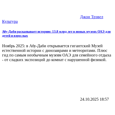
Джон Трэвел
Культура
Абу-Даби раскапывает историю: 13.8 млрд лет в новых музеях ОАЭ для
детей и взрослых
Ноябрь 2025: в Абу-Даби открывается гигантский Музей
естественной истории с динозаврами и метеоритами. Плюс
гид по самым необычным музеям ОАЭ для семейного отдыха
- от сладких экспозиций до комнат с нарушенной физикой.
24.10.2025
18:57