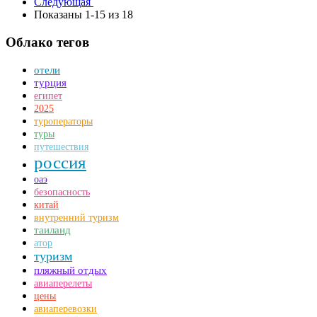
Следующая
Показаны 1-15 из 18
Облако тегов
отели
турция
египет
2025
туроператоры
туры
путешествия
россия
оаэ
безопасность
китай
внутренний туризм
таиланд
атор
туризм
пляжный отдых
авиаперелеты
цены
авиаперевозки