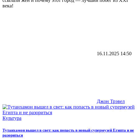
ссылали жён и почему этот город — лучший побег из XXI
века!
16.11.2025
14:50
Джон Трэвел
Культура
Тутанхамон вышел в свет: как попасть в новый супермузей Египта и не
разориться