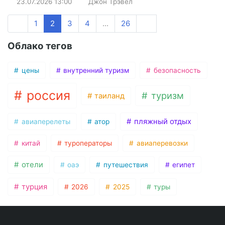
23.07.2026
13:00
Джон Трэвел
1
2
3
4
...
26
Облако тегов
цены
внутренний туризм
безопасность
россия
туризм
таиланд
пляжный отдых
авиаперелеты
атор
китай
туроператоры
авиаперевозки
отели
оаэ
путешествия
египет
турция
2026
2025
туры