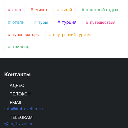
пляжный отдых
атор
египет
китай
отели
турция
туры
путешествия
туроператоры
внутренний туризм
таиланд
Контакты
АДРЕС
ТЕЛЕФОН
EMAIL
info@imtraveller.ru
TELEGRAM
@Im_Traveller