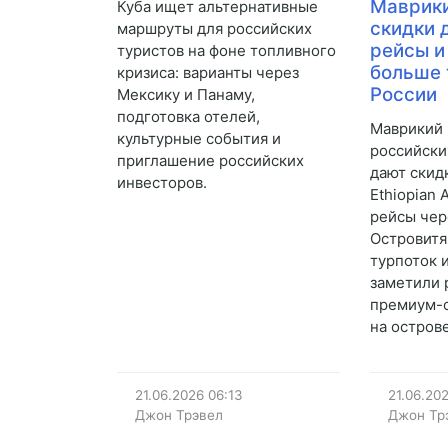
Маврики
Куба ищет альтернативные
скидки 
маршруты для российских
рейсы и
туристов на фоне топливного
больше 
кризиса: варианты через
России
Мексику и Панаму,
подготовка отелей,
Маврикий 
культурные события и
российски
приглашение российских
дают скид
инвесторов.
Ethiopian 
рейсы чер
Островитя
турпоток 
заметили 
премиум-с
на остров
21.06.2026
06:13
21.06.20
Джон Трэвел
Джон Тр