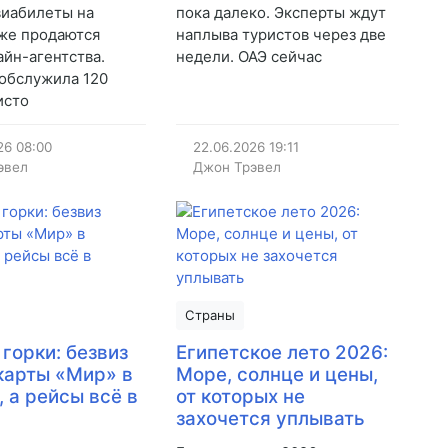
виабилеты на
пока далеко. Эксперты ждут
же продаются
наплыва туристов через две
айн-агентства.
недели. ОАЭ сейчас
обслужила 120
исто
26
08:00
22.06.2026
19:11
эвел
Джон Трэвел
Страны
 горки: безвиз
Египетское лето 2026:
 карты «Мир» в
Море, солнце и цены,
, а рейсы всё в
от которых не
захочется уплывать