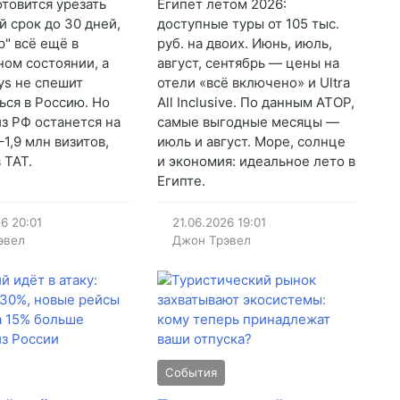
отовится урезать
Египет летом 2026:
й срок до 30 дней,
доступные туры от 105 тыс.
р" всё ещё в
руб. на двоих. Июнь, июль,
ом состоянии, а
август, сентябрь — цены на
ays не спешит
отели «всё включено» и Ultra
ься в Россию. Но
All Inclusive. По данным АТОР,
из РФ останется на
самые выгодные месяцы —
–1,9 млн визитов,
июль и август. Море, солнце
 ТАТ.
и экономия: идеальное лето в
Египте.
26
20:01
21.06.2026
19:01
эвел
Джон Трэвел
События