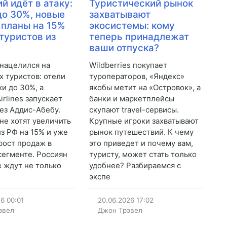
й идёт в атаку:
Туристический рынок
до 30%, новые
захватывают
 планы на 15%
экосистемы: кому
туристов из
теперь принадлежат
ваши отпуска?
нацелился на
Wildberries покупает
х туристов: отели
туроператоров, «Яндекс»
ки до 30%, а
якобы метит на «Островок», а
Airlines запускает
банки и маркетплейсы
ез Аддис-Абебу.
скупают travel-сервисы.
не хотят увеличить
Крупные игроки захватывают
из РФ на 15% и уже
рынок путешествий. К чему
рост продаж в
это приведет и почему вам,
егменте. Россиян
туристу, может стать только
е ждут не только
удобнее? Разбираемся с
экспе
26
00:01
20.06.2026
17:02
эвел
Джон Трэвел