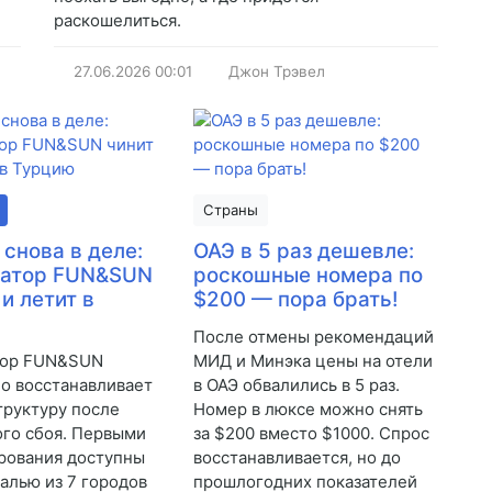
раскошелиться.
27.06.2026
00:01
Джон Трэвел
Страны
 снова в деле:
ОАЭ в 5 раз дешевле:
ратор FUN&SUN
роскошные номера по
 и летит в
$200 — пора брать!
После отмены рекомендаций
тор FUN&SUN
МИД и Минэка цены на отели
о восстанавливает
в ОАЭ обвалились в 5 раз.
труктуру после
Номер в люксе можно снять
го сбоя. Первыми
за $200 вместо $1000. Спрос
рования доступны
восстанавливается, но до
талью из 7 городов
прошлогодних показателей