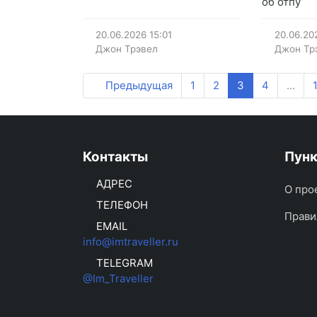
об отпу
20.06.2026
15:01
20.06.20
Джон Трэвел
Джон Тр
Предыдущая
1
2
3
4
...
Контакты
Пун
АДРЕС
О про
ТЕЛЕФОН
Прави
EMAIL
info@imtraveller.ru
TELEGRAM
@Im_Traveller