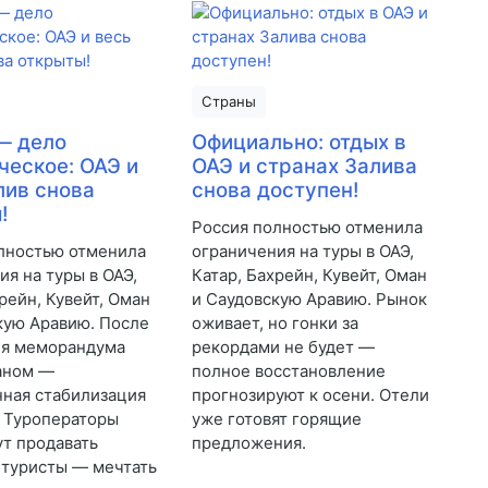
Страны
— дело
Официально: отдых в
ческое: ОАЭ и
ОАЭ и странах Залива
лив снова
снова доступен!
!
Россия полностью отменила
лностью отменила
ограничения на туры в ОАЭ,
ия на туры в ОАЭ,
Катар, Бахрейн, Кувейт, Оман
рейн, Кувейт, Оман
и Саудовскую Аравию. Рынок
кую Аравию. После
оживает, но гонки за
ия меморандума
рекордами не будет —
аном —
полное восстановление
ная стабилизация
прогнозируют к осени. Отели
. Туроператоры
уже готовят горящие
ут продавать
предложения.
а туристы — мечтать