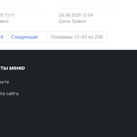
26
13:11
20.06.2026
12:04
эвел
Джон Трэвел
14
Следующая
Показаны 31-45 из 208
кты меню
екте
ла сайта