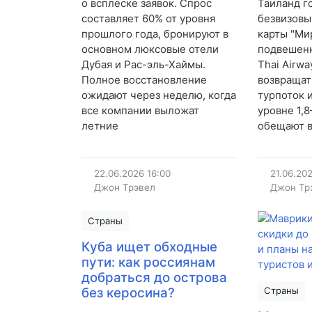
о всплеске заявок. Спрос
Таиланд г
составляет 60% от уровня
безвизовы
прошлого года, бронируют в
карты "Ми
основном люксовые отели
подвешенн
Дубая и Рас-эль-Хаймы.
Thai Airw
Полное восстановление
возвращат
ожидают через неделю, когда
турпоток 
все компании выложат
уровне 1,8
летние
обещают в
22.06.2026
16:00
21.06.20
Джон Трэвел
Джон Тр
Страны
Куба ищет обходные
пути: как россиянам
добраться до острова
без керосина?
Страны