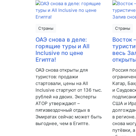
Страны
Страны
ОАЭ снова в деле:
Восток 
горящие туры и All
туристи
Inclusive по цене
весь За
Египта!
открыты
ОАЭ снова открыты для
Россия по
туристов: продажи
ограничен
стартовали, цены на All
Катар, Бах
Inclusive стартуют от 136 тыс.
и Саудовс
рублей на двоих. Эксперты
подписан
АТОР утверждают –
США и Ир
пятизвездочный отдых в
долгождан
Эмиратах сейчас может быть
в регионе
выгоднее, чем в Египте.
снова мог
путёвки, 