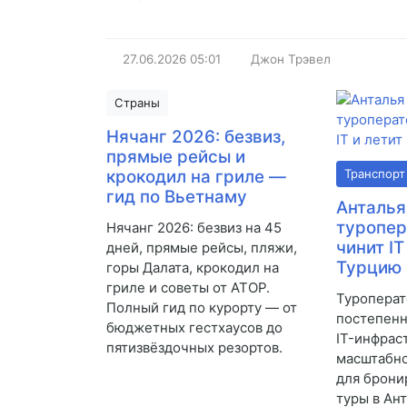
27.06.2026
05:01
Джон Трэвел
Страны
Нячанг 2026: безвиз,
прямые рейсы и
крокодил на гриле —
Транспорт
гид по Вьетнаму
Анталья
туропе
Нячанг 2026: безвиз на 45
чинит IT
дней, прямые рейсы, пляжи,
Турцию
горы Далата, крокодил на
гриле и советы от АТОР.
Туропера
Полный гид по курорту — от
постепенн
бюджетных гестхаусов до
IT-инфрас
пятизвёздочных резортов.
масштабно
для брони
туры в Ан