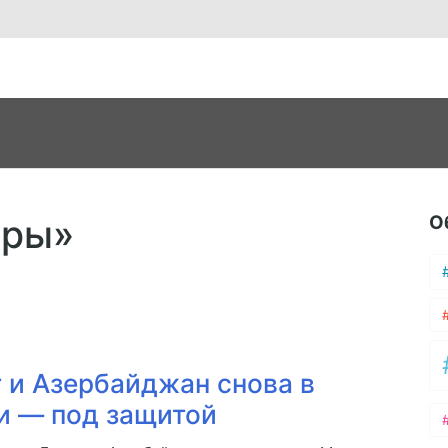
О
уры»
 и Азербайджан снова в
ки — под защитой