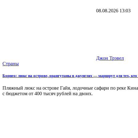
08.08.2026
13:03
Джон Трэвел
Страны
Борнео: люкс на острове, орангутаны в джунглях — маршрут для тех, кто 
Пляжный люкс на острове Гайя, лодочные сафари по реке Кина
с бюджетом от 400 тысяч рублей на двоих.