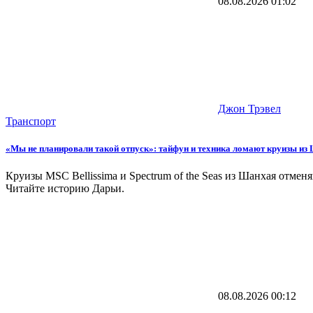
08.08.2026
01:02
Джон Трэвел
Транспорт
«Мы не планировали такой отпуск»: тайфун и техника ломают круизы из
Круизы MSC Bellissima и Spectrum of the Seas из Шанхая отмен
Читайте историю Дарьи.
08.08.2026
00:12