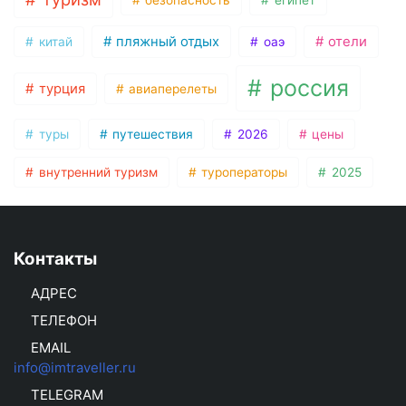
пляжный отдых
отели
китай
оаэ
россия
турция
авиаперелеты
туры
путешествия
2026
цены
внутренний туризм
туроператоры
2025
Контакты
АДРЕС
ТЕЛЕФОН
EMAIL
info@imtraveller.ru
TELEGRAM