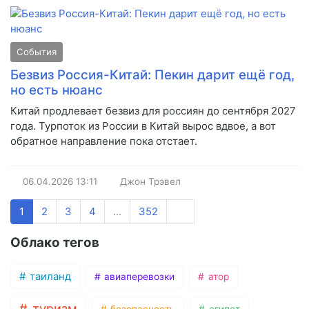
События
Безвиз Россия-Китай: Пекин дарит ещё год,
но есть нюанс
Китай продлевает безвиз для россиян до сентября 2027
года. Турпоток из России в Китай вырос вдвое, а вот
обратное направление пока отстает.
06.04.2026
13:11
Джон Трэвел
1
2
3
4
...
352
Облако тегов
таиланд
авиаперевозки
атор
туризм
безопасность
египет