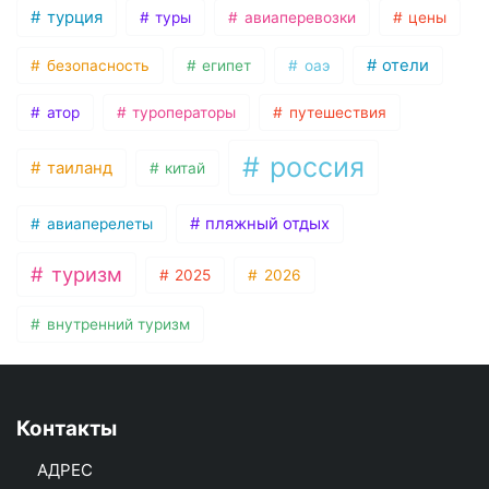
турция
туры
авиаперевозки
цены
отели
безопасность
египет
оаэ
атор
туроператоры
путешествия
россия
таиланд
китай
пляжный отдых
авиаперелеты
туризм
2025
2026
внутренний туризм
Контакты
АДРЕС