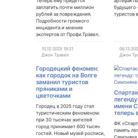
Теперь ему придется
артефакты
заплатить почти миллион
будущего 
рублей за повреждения.
туристов в
Подробности громкого
инцидента и мнение
экспертов от Профи.Трэвел.
10.12.2025
19:21
06.12.20
Джон Трэвел
Джон Тр
Городецкий феномен:
как городок на Волге
заманил туристов
пряниками и
Спартак
цветочками
легенду
имени 
Городец в 2025 году стал
теперь 
туристическим феноменом:
при 30 тысячах жителей
ФК «Спарт
город принимает 600 тысяч
память ле
гостей. Новый музей росписи,
Симоняна,