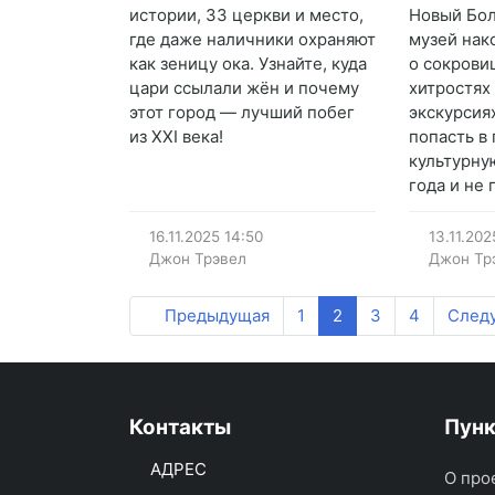
истории, 33 церкви и место,
Новый Бол
где даже наличники охраняют
музей нак
как зеницу ока. Узнайте, куда
о сокрови
цари ссылали жён и почему
хитростях
этот город — лучший побег
экскурсия
из XXI века!
попасть в
культурну
года и не 
16.11.2025
14:50
13.11.202
Джон Трэвел
Джон Тр
Предыдущая
1
2
3
4
След
Контакты
Пун
АДРЕС
О про