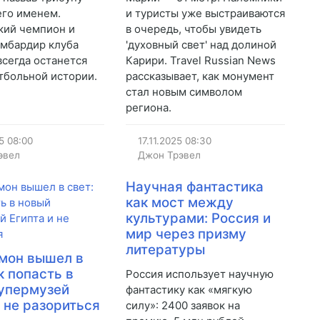
его именем.
и туристы уже выстраиваются
кий чемпион и
в очередь, чтобы увидеть
мбардир клуба
'духовный свет' над долиной
всегда останется
Карири. Travel Russian News
тбольной истории.
рассказывает, как монумент
стал новым символом
региона.
5
08:00
17.11.2025
08:30
эвел
Джон Трэвел
Научная фантастика
как мост между
культурами: Россия и
мир через призму
литературы
мон вышел в
к попасть в
Россия использует научную
упермузей
фантастику как «мягкую
и не разориться
силу»: 2400 заявок на