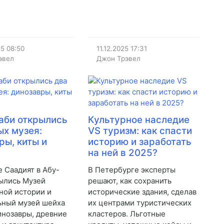
25
08:50
11.12.2025
17:31
эвел
Джон Трэвел
аби открылись
Культурное наследие
ых музея:
VS туризм: как спасти
ры, киты и
историю и заработать
!
на ней в 2025?
е Саадият в Абу-
В Петербурге эксперты
ылись Музей
решают, как сохранить
ной истории и
исторические здания, сделав
ьный музей шейха
их центрами туристических
инозавры, древние
кластеров. Льготные