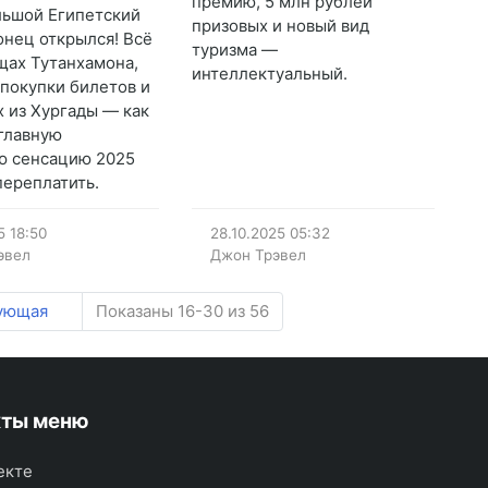
премию, 5 млн рублей
ьшой Египетский
призовых и новый вид
онец открылся! Всё
туризма —
щах Тутанхамона,
интеллектуальный.
 покупки билетов и
х из Хургады — как
 главную
ю сенсацию 2025
переплатить.
5
18:50
28.10.2025
05:32
эвел
Джон Трэвел
ующая
Показаны 16-30 из 56
кты меню
екте