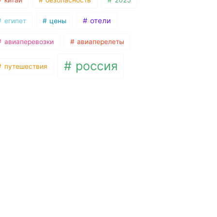
китай
безопасность
2025
отели
египет
цены
авиаперевозки
авиаперелеты
россия
путешествия