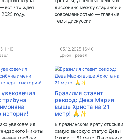
 и архитектура
кредиты, успешные кейсы и
— вот что ждет
диссонанс между стариной и
 2025 году.
современностью — главные
темы дискуссии.
25
11:10
05.12.2025
16:40
эвел
Джон Трэвел
 увековечил
Бразилия ставит
: трибуна
рекорд: Дева Мария
Симоняна
выше Христа на 21
в истории!
метр! 🙏✨
ак» увековечил
В бразильском Крату открыли
гендарного Никиты
самую высокую статую Девы
 назвав трибуну
Марии — 51 метр! Паломники