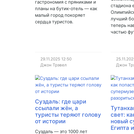
гастрономия с пряниками и
стадиона 
планы на бутик-отель — как
Олимпийс
малый город покоряет
лучший бо
сердца туристов.
теперь на
частью фу
29.11.2025
12:50
25.11.202
Джон Трэвел
Джон Тр
Суздаль: где цари
ссылали жён, а
Тутанха
туристы теряют голову
свет: ка
от истории
новый с
Египта 
Суздаль — это 1000 лет