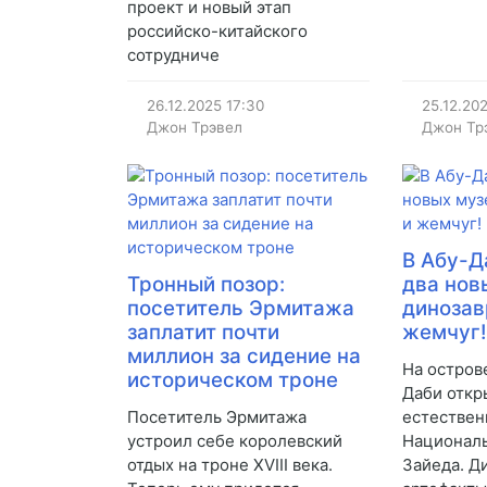
проект и новый этап
российско-китайского
сотрудниче
26.12.2025
17:30
25.12.20
Джон Трэвел
Джон Тр
В Абу-Д
Тронный позор:
два нов
посетитель Эрмитажа
динозав
заплатит почти
жемчуг
миллион за сидение на
На остров
историческом троне
Даби откр
Посетитель Эрмитажа
естествен
устроил себе королевский
Национал
отдых на троне XVIII века.
Зайеда. Д